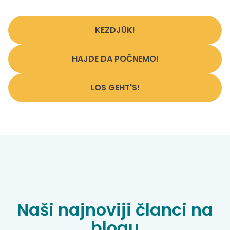
KEZDJÜK!
HAJDE DA POČNEMO!
LOS GEHT'S!
Naši najnoviji članci na
blogu