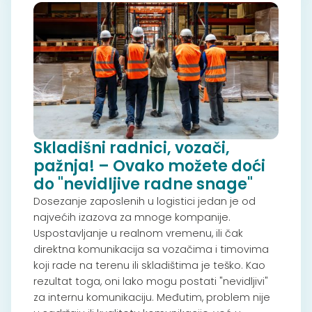
Skladišni radnici, vozači,
pažnja! – Ovako možete doći
do "nevidljive radne snage"
Dosezanje zaposlenih u logistici jedan je od
najvećih izazova za mnoge kompanije.
Uspostavljanje u realnom vremenu, ili čak
direktna komunikacija sa vozačima i timovima
koji rade na terenu ili skladištima je teško. Kao
rezultat toga, oni lako mogu postati "nevidljivi"
za internu komunikaciju. Međutim, problem nije