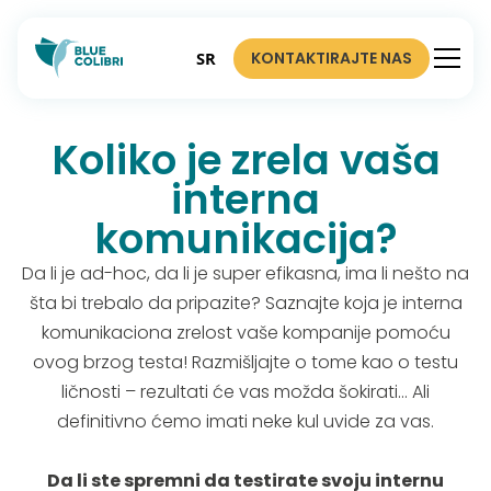
KONTAKTIRAJTE NAS
SR
Koliko je zrela vaša
interna
komunikacija?
Da li je ad-hoc, da li je super efikasna, ima li nešto na
šta bi trebalo da pripazite? Saznajte koja je interna
komunikaciona zrelost vaše kompanije pomoću
ovog brzog testa! Razmišljajte o tome kao o testu
ličnosti – rezultati će vas možda šokirati... Ali
definitivno ćemo imati neke kul uvide za vas.
Da li ste spremni da testirate svoju internu