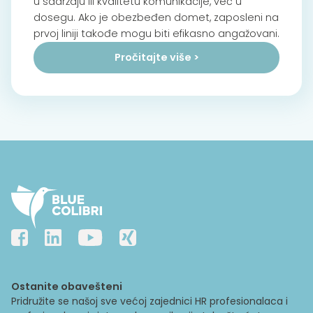
u sadržaju ili kvalitetu komunikacije, već u
dosegu. Ako je obezbeđen domet, zaposleni na
prvoj liniji takođe mogu biti efikasno angažovani.
Pročitajte više >
Ostanite obavešteni
Pridružite se našoj sve većoj zajednici HR profesionalaca i