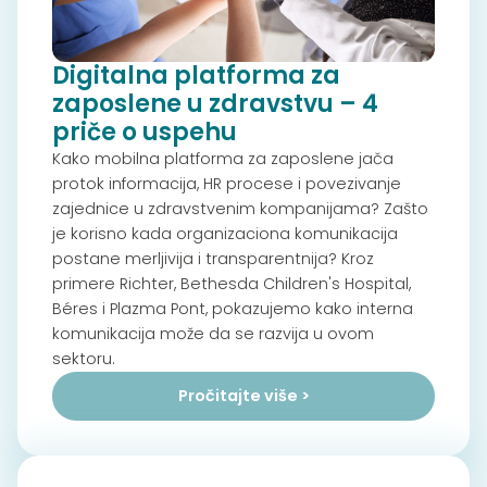
Digitalna platforma za
zaposlene u zdravstvu – 4
priče o uspehu
Kako mobilna platforma za zaposlene jača
protok informacija, HR procese i povezivanje
zajednice u zdravstvenim kompanijama? Zašto
je korisno kada organizaciona komunikacija
postane merljivija i transparentnija? Kroz
primere Richter, Bethesda Children's Hospital,
Béres i Plazma Pont, pokazujemo kako interna
komunikacija može da se razvija u ovom
sektoru.
Pročitajte više >